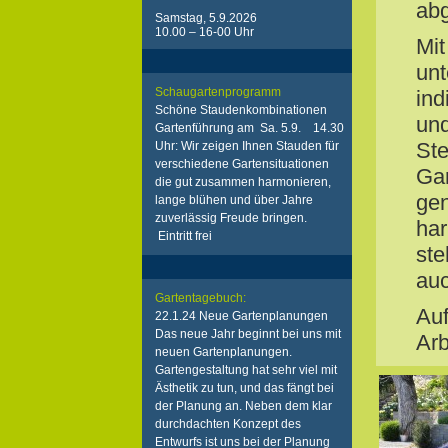
abg
Samstag, 5.9.2026
10.00 – 16-00 Uhr
Mit
unt
Schaugartenprogramm
ind
Schöne Staudenkombinationen
und
Gartenführung am Sa. 5.9. 14.30
Ste
Uhr: Wir zeigen Ihnen Stauden für
verschiedene Gartensituationen
Gar
die gut zusammen harmonieren,
ge
lange blühen und über Jahre
zuverlässig Freude bringen.
har
Eintritt frei
ste
auc
Gartentagebuch:
Auf
22.1.24 Neue Gartenplanungen
Das neue Jahr beginnt bei uns mit
Arb
neuen Gartenplanungen.
Gartengestaltung hat sehr viel mit
Ästhetik zu tun, und das fängt bei
der Planung an. Neben dem klar
durchdachten Konzept des
Entwurfs ist uns bei der Planung