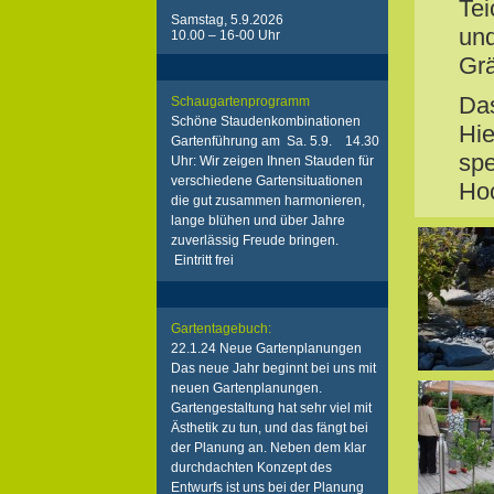
Tei
Samstag, 5.9.2026
un
10.00 – 16-00 Uhr
Grä
Das
Schaugartenprogramm
Schöne Staudenkombinationen
Hie
Gartenführung am Sa. 5.9. 14.30
spe
Uhr: Wir zeigen Ihnen Stauden für
verschiedene Gartensituationen
Ho
die gut zusammen harmonieren,
lange blühen und über Jahre
zuverlässig Freude bringen.
Eintritt frei
Gartentagebuch:
22.1.24 Neue Gartenplanungen
Das neue Jahr beginnt bei uns mit
neuen Gartenplanungen.
Gartengestaltung hat sehr viel mit
Ästhetik zu tun, und das fängt bei
der Planung an. Neben dem klar
durchdachten Konzept des
Entwurfs ist uns bei der Planung