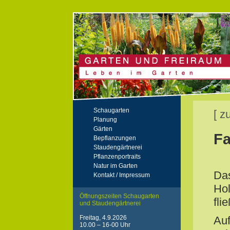
Schaugarten
[ z
Planung
Gärten
Fa
Bepflanzungen
Staudengärtnerei
Pflanzenportraits
Natur im Garten
Das
Kontakt / Impressum
Hol
Öffnungszeiten Schaugarten
fli
und Staudengärtnerei
Freitag, 4.9.2026
Auf
10.00 – 16-00 Uhr