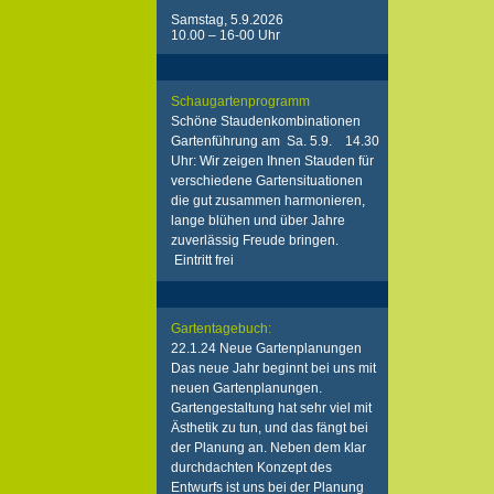
Samstag, 5.9.2026
10.00 – 16-00 Uhr
Schaugartenprogramm
Schöne Staudenkombinationen
Gartenführung am Sa. 5.9. 14.30
Uhr: Wir zeigen Ihnen Stauden für
verschiedene Gartensituationen
die gut zusammen harmonieren,
lange blühen und über Jahre
zuverlässig Freude bringen.
Eintritt frei
Gartentagebuch:
22.1.24 Neue Gartenplanungen
Das neue Jahr beginnt bei uns mit
neuen Gartenplanungen.
Gartengestaltung hat sehr viel mit
Ästhetik zu tun, und das fängt bei
der Planung an. Neben dem klar
durchdachten Konzept des
Entwurfs ist uns bei der Planung