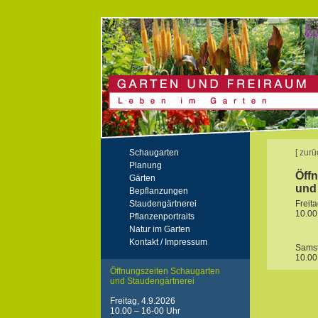
Schaugarten
[ zur
Planung
Öff
Gärten
und
Bepflanzungen
Staudengärtnerei
Freit
10.00
Pflanzenportraits
Natur im Garten
Kontakt / Impressum
Samst
10.00
Öffnungszeiten Schaugarten
und Staudengärtnerei
Freitag, 4.9.2026
10.00 – 16-00 Uhr