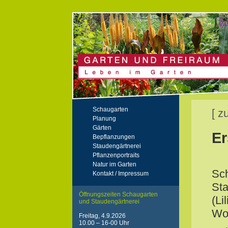
Schaugarten
[ z
Planung
Gärten
Er
Bepflanzungen
Staudengärtnerei
Pflanzenportraits
Natur im Garten
Sch
Kontakt / Impressum
Sta
Öffnungszeiten Schaugarten
(Li
und Staudengärtnerei
Wol
Freitag, 4.9.2026
10.00 – 16-00 Uhr