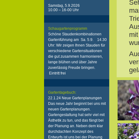
Seh
Samstag, 5.9.2026
man
10.00 – 16-00 Uhr
Tri
Aus
Schaugartenprogramm
mit
Schöne Staudenkombinationen
Gartenführung am Sa. 5.9. 14.30
wun
Uhr: Wir zeigen Ihnen Stauden für
verschiedene Gartensituationen
Au
die gut zusammen harmonieren,
ver
lange blühen und über Jahre
zuverlässig Freude bringen.
gel
Eintritt frei
Gartentagebuch:
22.1.24 Neue Gartenplanungen
Das neue Jahr beginnt bei uns mit
neuen Gartenplanungen.
Gartengestaltung hat sehr viel mit
Ästhetik zu tun, und das fängt bei
der Planung an. Neben dem klar
durchdachten Konzept des
Entwurfs ist uns bei der Planung