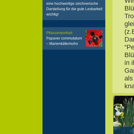
Wil
eine hochwertige zeichnerische
Blü
Darstellung für die gute Lesbarkeit
wichtig!
Tro
gle
(z.
Pflanzenportrait:
Dan
Papaver commutatum
– Marienkäfermohn
“Pe
Blü
in 
Gar
als
kna