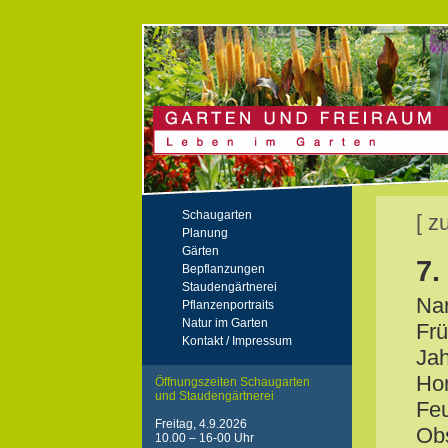
Schaugarten
[ z
Planung
Gärten
7.
Bepflanzungen
Staudengärtnerei
Nar
Pflanzenportraits
Natur im Garten
Frü
Kontakt / Impressum
Jah
Hor
Öffnungszeiten Schaugarten
und Staudengärtnerei
Feu
Freitag, 4.9.2026
Obs
10.00 – 16-00 Uhr