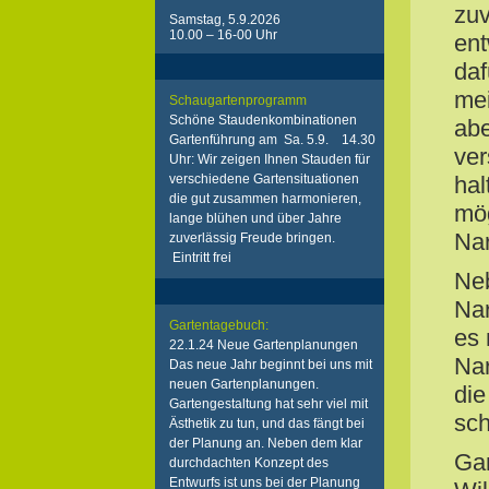
zuv
Samstag, 5.9.2026
10.00 – 16-00 Uhr
ent
daf
mei
Schaugartenprogramm
Schöne Staudenkombinationen
abe
Gartenführung am Sa. 5.9. 14.30
ver
Uhr: Wir zeigen Ihnen Stauden für
verschiedene Gartensituationen
hal
die gut zusammen harmonieren,
mög
lange blühen und über Jahre
Nar
zuverlässig Freude bringen.
Eintritt frei
Neb
Nar
Gartentagebuch:
es 
22.1.24 Neue Gartenplanungen
Nar
Das neue Jahr beginnt bei uns mit
neuen Gartenplanungen.
die
Gartengestaltung hat sehr viel mit
sch
Ästhetik zu tun, und das fängt bei
der Planung an. Neben dem klar
Gan
durchdachten Konzept des
Entwurfs ist uns bei der Planung