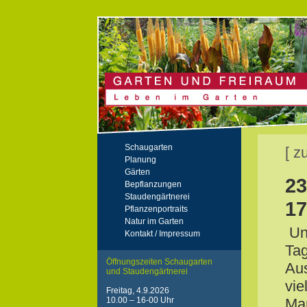
Schaugarten
[ z
Planung
Gärten
23
Bepflanzungen
Staudengärtnerei
17
Pflanzenportraits
Natur im Garten
Un
Kontakt / Impressum
Tag
Öffnungszeiten Schaugarten
Aus
und Staudengärtnerei
vie
Freitag, 4.9.2026
10.00 – 16-00 Uhr
Mar