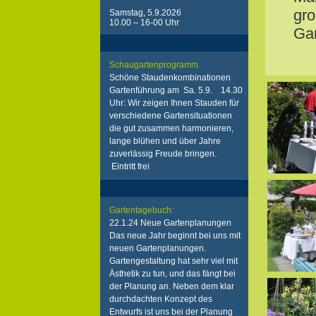
gro
Samstag, 5.9.2026
10.00 – 16-00 Uhr
Gar
Schaugartenprogramm
Schöne Staudenkombinationen
Gartenführung am Sa. 5.9. 14.30
Uhr: Wir zeigen Ihnen Stauden für
verschiedene Gartensituationen
die gut zusammen harmonieren,
lange blühen und über Jahre
zuverlässig Freude bringen.
Eintritt frei
Gartentagebuch:
22.1.24 Neue Gartenplanungen
Das neue Jahr beginnt bei uns mit
neuen Gartenplanungen.
Gartengestaltung hat sehr viel mit
Ästhetik zu tun, und das fängt bei
der Planung an. Neben dem klar
durchdachten Konzept des
Entwurfs ist uns bei der Planung